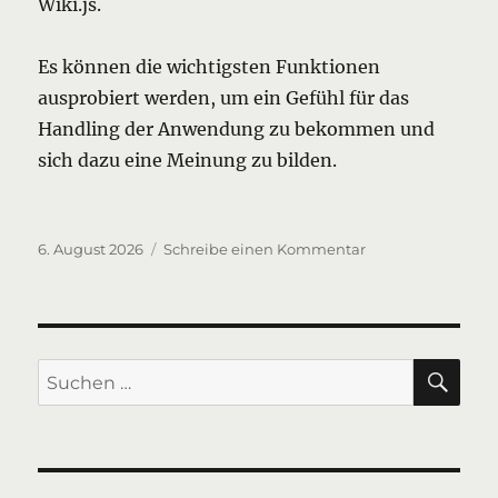
Wiki.js.
Es können die wichtigsten Funktionen
ausprobiert werden, um ein Gefühl für das
Handling der Anwendung zu bekommen und
sich dazu eine Meinung zu bilden.
Veröffentlicht
zu
6. August 2026
Schreibe einen Kommentar
am
Tests
mit
Wiki-
Anwendungen
SU
Suchen
nach: